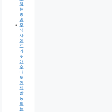
하
는
방
법
주
식
사
이
드
카
뜻
매
수
매
도
언
제
발
동
되
는