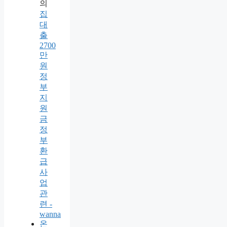
의
집
대
출
2700
만
원
정
부
지
원
금
정
부
환
급
사
업
관
련 -
wanna
온