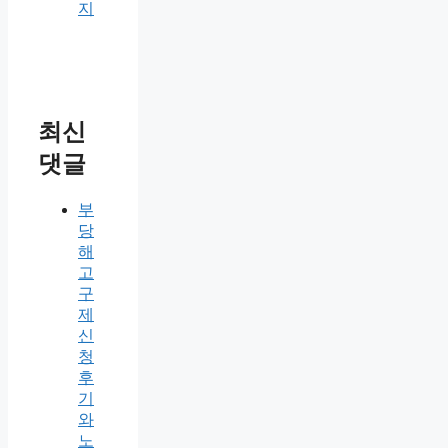
지
최신
댓글
부
당
해
고
구
제
신
청
후
기
와
노