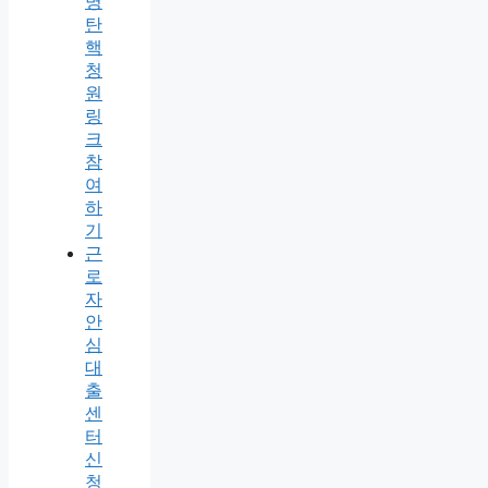
명
탄
핵
청
원
링
크
참
여
하
기
근
로
자
안
심
대
출
센
터
신
청