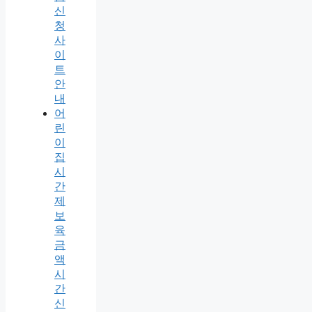
신
청
사
이
트
안
내
어
린
이
집
시
간
제
보
육
금
액
시
간
신