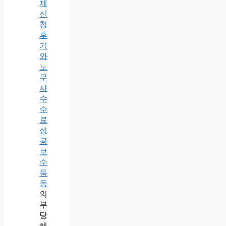
제
신
청
후
기
와
노
무
사
수
수
료
성
공
보
수
등
등
의
부
당
해