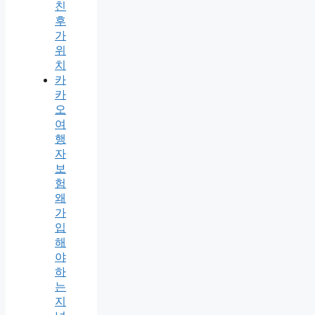
친
후
가
위
치
카
카
오
여
행
자
보
험
왜
가
입
해
야
하
는
지