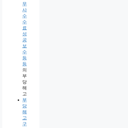
무
사
수
수
료
성
공
보
수
등
등
의
부
당
해
고
부
당
해
고
구