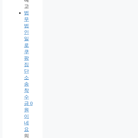
고
법
무
법
인
일
로
쿠
팡
집
단
소
송
착
수
금 0
원
이
네
요
의