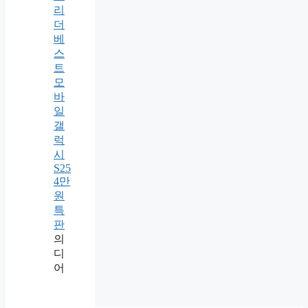
리
더
베
스
트
모
바
일
갤
럭
시
S25
4만
원
특
판
의
디
어