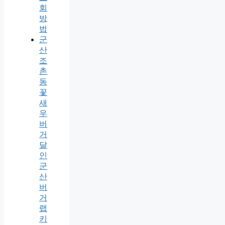
회
방
법
군
산
조
촌
동
꽃
새
우
버
거
달
인
군
산
버
거
랩
키