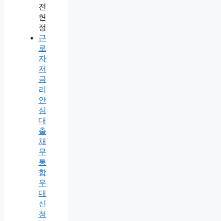
전
현
정
근
로
자
저
금
리
안
심
대
출
채
무
통
합
우
대
신
청