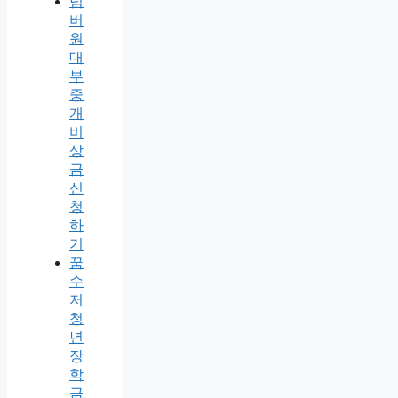
넘
버
원
대
부
중
개
비
상
금
신
청
하
기
꿈
수
저
청
년
장
학
금