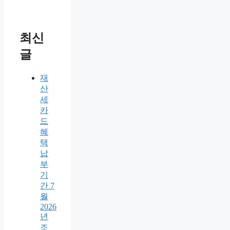
최신
글
재
산
세
카
드
혜
택
납
부
기
간 7
월
2026
년
조