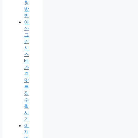
청
방
법
아
산
그
린
시
스
배
가
격
맛
특
징
수
확
시
기
이
재